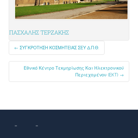
ΠΑΣΧΑΛΗΣ ΤΕΡΖΑΚΗΣ
Post
←
ΣΥΓΚΡΟΤΗΣΗ ΚΟΣΜΗΤΕΙΑΣ ΣΕΥ Δ.Π.Θ.
navigation
Εθνικό Κέντρο Τεκμηρίωσης Και Ηλεκτρονικού
Περιεχομένου (EKT)
→